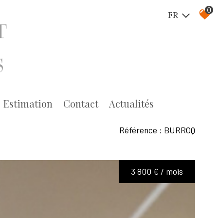
0
FR
estimation
contact
actualités
Référence : BURROQ
3 800 € / mois