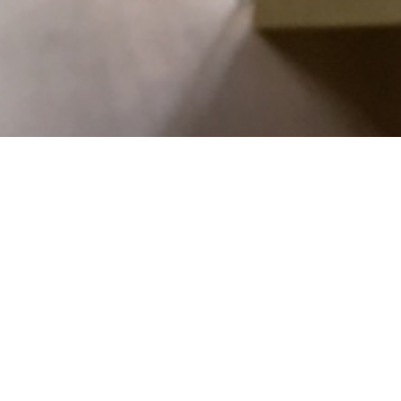
2 renoves - 10 parkings