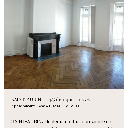
Rechercher
+
plus de critères
5KM
10KM
25KM
Critères supplémentaires
SAINT-AUBIN - T4/5 de 114m² - 1743 €
Appartement 114m² 4 Pièces - Toulouse
Piscine
Parking
Terrasse
SAINT-AUBIN, idéalement situé à proximité de