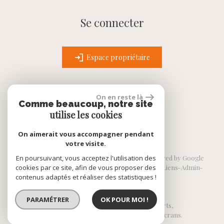
Se connecter
Espace propriétaire
On en reste là
réalisé par
Comme beaucoup, notre site
utilise les cookies
On aimerait vous accompagner pendant
votre visite.
En poursuivant, vous acceptez l'utilisation des
© 2026 | Tous droits réservés | Traduction powered by Google
cookies par ce site, afin de vous proposer des
Plan du site
Mentions légales
Nos honoraires
Liens
Admin
contenus adaptés et réaliser des statistiques !
Politique RGPD
PARAMÉTRER
OK POUR MOI !
Site internet compatible multi-supports,
un seul site adaptable à tous les types d'écrans.