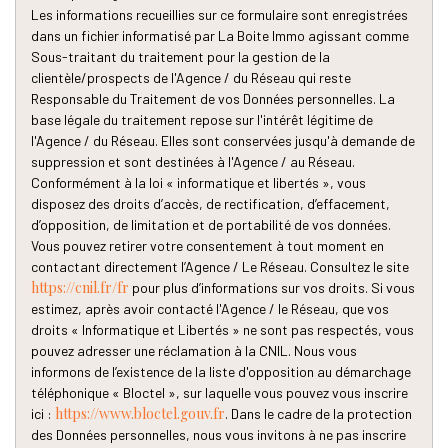
Les informations recueillies sur ce formulaire sont enregistrées
Propriétaires (vs. locataires)
33,54 %
dans un fichier informatisé par La Boite Immo agissant comme
Taxe habitation
18,25 %
Sous-traitant du traitement pour la gestion de la
clientèle/prospects de l'Agence / du Réseau qui reste
Taxe foncière
20,29 %
Responsable du Traitement de vos Données personnelles. La
Habitants de moins de 25 ans
35,46 %
base légale du traitement repose sur l'intérêt légitime de
l'Agence / du Réseau. Elles sont conservées jusqu'à demande de
Habitants de 25 à 55 ans
42,58 %
suppression et sont destinées à l'Agence / au Réseau.
Habitants de plus de 55 ans
21,96 %
Conformément à la loi « informatique et libertés », vous
disposez des droits d’accès, de rectification, d’effacement,
Nombre d'enfants par famille
0,86
d’opposition, de limitation et de portabilité de vos données.
Familles sans enfant
49,38 %
Vous pouvez retirer votre consentement à tout moment en
contactant directement l’Agence / Le Réseau. Consultez le site
Familles avec 1 ou 2 enfants
8,56 %
https://cnil.fr/fr
pour plus d’informations sur vos droits. Si vous
Maisons
17,48 %
estimez, après avoir contacté l'Agence / le Réseau, que vos
droits « Informatique et Libertés » ne sont pas respectés, vous
Appartements
82,52 %
pouvez adresser une réclamation à la CNIL. Nous vous
Familles avec 3 enfants
5,48 %
informons de l’existence de la liste d'opposition au démarchage
téléphonique « Bloctel », sur laquelle vous pouvez vous inscrire
https://www.bloctel.gouv.fr
ici :
. Dans le cadre de la protection
des Données personnelles, nous vous invitons à ne pas inscrire