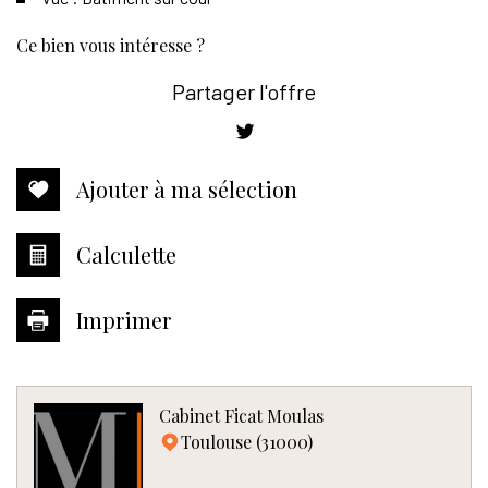
la ville de toulouse (31000)
ce bien vous intéresse ?
+
Partager l'offre
−
Ajouter à ma sélection
Calculette
Imprimer
Leaflet
|
©
Jawg
Maps
|
© OpenStreetMap
Cabinet Ficat Moulas
Bar
Toulouse (31000)
Cinéma