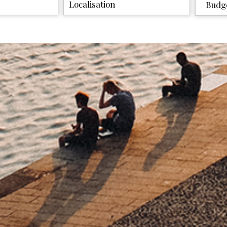
5KM
10KM
25KM