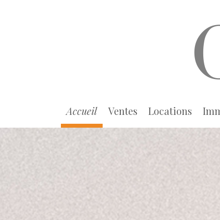
accueil
ventes
locations
imm
classiques
meublées