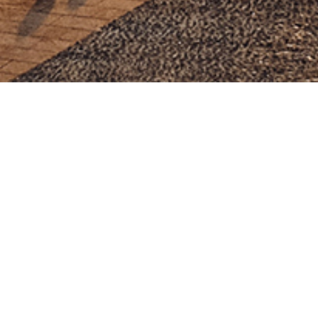
notre sélection
de biens
Local commercial
Toulouse (31000)